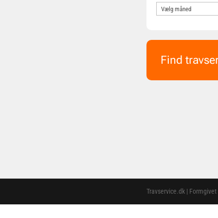
Find travse
Travservice.dk | Formgivet