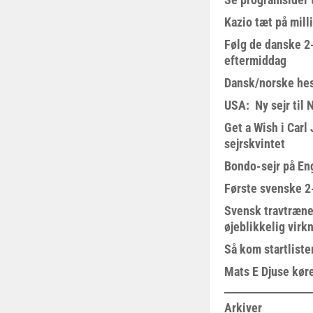
Kazio tæt på milli
Følg de danske 2-
eftermiddag
Dansk/norske hes
USA: Ny sejr til 
Get a Wish i Car
sejrskvintet
Bondo-sejr på En
Første svenske 2-
Svensk travtræne
øjeblikkelig virk
Så kom startliste
Mats E Djuse køre
Arkiver