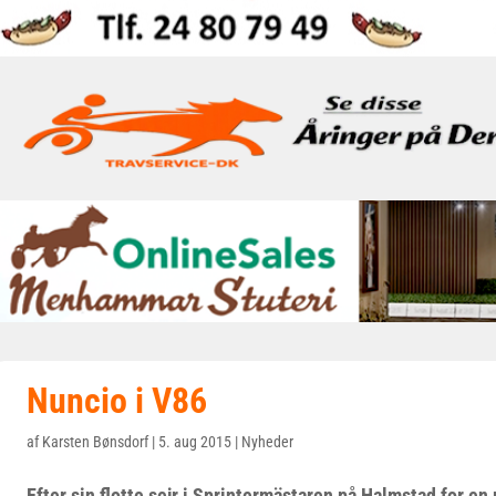
Nuncio i V86
af
Karsten Bønsdorf
|
5. aug 2015
|
Nyheder
Efter sin flotte sejr i Sprintermästaren på Halmstad for en