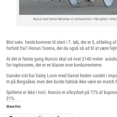
Nuncio med Stefan Melander er storfavoritter i V86-spillet i aften
Blot seks heste kommer til start i 7. løb, der er 5, afdeling af
forfald fra7 Honan Tooma, der da også så ud til at være fejlm
At det er første gang Nuncio skal ud over 2140 meter autob
for toptraveren, der er en klasse over konkurrenterne.
Ganske vist har Daley Lovin med Daniel Reden vundet i im
m på Bergsåker, men den burde faktisk ikke være en match f
Spillerne er ikke i tvivl. Nuncio er afkrydset på 77% af kupon
21%.
Share this: