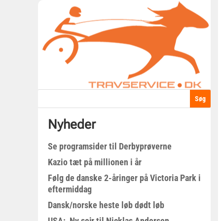
Nyheder
Se programsider til Derbyprøverne
Kazio tæt på millionen i år
Følg de danske 2-åringer på Victoria Park i
eftermiddag
Dansk/norske heste løb dødt løb
USA: Ny sejr til Nicklas Andersen