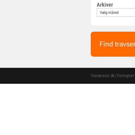
Arkiver
Find travse
Travservice.dk | Formgivet