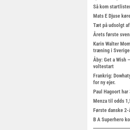
Så kom startliste
Mats E Djuse køre
Tæt på udsolgt af
Årets første sven
Karin Walter Mom
træning i Sverige
Åby: Get a Wish –
voltestart
Frankrig: Dowhat
for ny ejer.
Paul Hagoort har 
Menza til odds 1
Første danske 2-å
B A Superhero kom