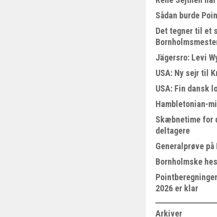
Sådan burde Poin
Det tegner til e
Bornholmsmeste
Jägersro: Levi W
USA: Ny sejr til 
USA: Fin dansk l
Hambletonian-mi
Skæbnetime for 
deltagere
Generalprøve på
Bornholmske hest
Pointberegningen
2026 er klar
Arkiver