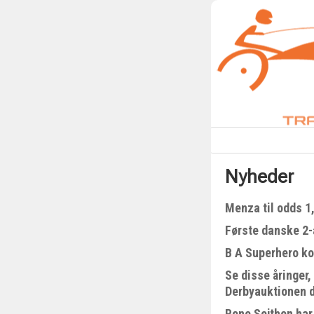
Nyheder
Menza til odds 1
Første danske 2-å
B A Superhero kom
Se disse åringer,
Derbyauktionen 
Rene Sejthen har 