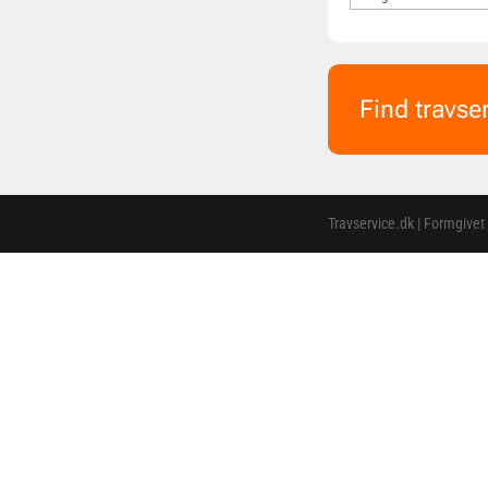
Find travse
Travservice.dk | Formgivet