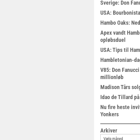
Sverige: Don Fanu
USA: Bourbonista
Hambo Oaks: Nedt
Apex vandt Hambl
opløbsduel
USA: Tips til Ha
Hambletonian-da
V85: Don Fanucci 
millionløb
Madison Tårs sol
Idao de Tillard på
Nu fire heste invi
Yonkers
Arkiver