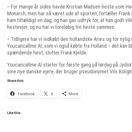
– For mange år siden havde Kristian Madsen heste som H
Monarch, men har så været ude af sporten, fortæller Frank
ham tilfældigt en dag, og han gav udtryk for, at han godt vil
hesteejer, og nu har vi foreløbig tre heste sammen.
– Tidligere har vi indkøbt den hollandske Aries og for nyli
Youcancallme Al, som vi også købte fra Holland – det kan bl
spændende hest, slutter Frank Kjelde.
Youcancallme Al starter for første gang på lørdag på Jyd
sine nye danske ejere, der bruger pseudonymet Vils Boligh
Share this:
Facebook
X
More
Like this: