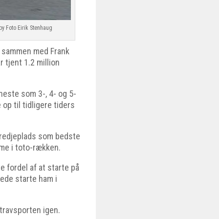
by Foto Eirik Stenhaug
er sammen med Frank
 tjent 1.2 million
heste som 3-, 4- og 5-
p til tidligere tiders
tredjeplads som bedste
me i toto-rækken.
e fordel af at starte på
rede starte ham i
 travsporten igen.