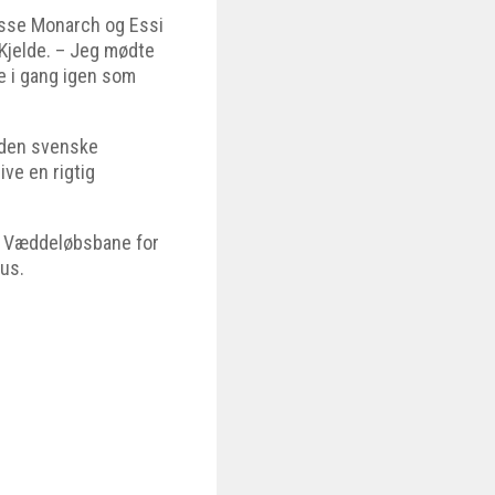
asse Monarch og Essi
 Kjelde. – Jeg mødte
le i gang igen som
g den svenske
ive en rigtig
sk Væddeløbsbane for
us.