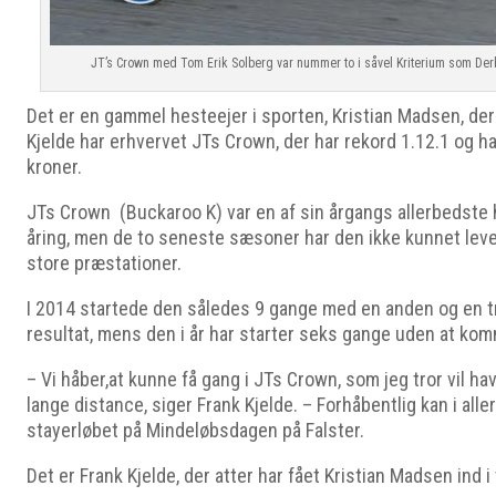
JT’s Crown med Tom Erik Solberg var nummer to i såvel Kriterium som Der
Det er en gammel hesteejer i sporten, Kristian Madsen, d
Kjelde har erhvervet JTs Crown, der har rekord 1.12.1 og har
kroner.
JTs Crown (Buckaroo K) var en af sin årgangs allerbedste 
åring, men de to seneste sæsoner har den ikke kunnet leve o
store præstationer.
I 2014 startede den således 9 gange med en anden og en 
resultat, mens den i år har starter seks gange uden at kom
– Vi håber,at kunne få gang i JTs Crown, som jeg tror vil hav
lange distance, siger Frank Kjelde. – Forhåbentlig kan i alle
stayerløbet på Mindeløbsdagen på Falster.
Det er Frank Kjelde, der atter har fået Kristian Madsen ind i