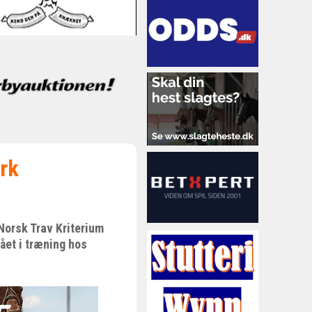
rk
Norsk Trav Kriterium
gået i træning hos