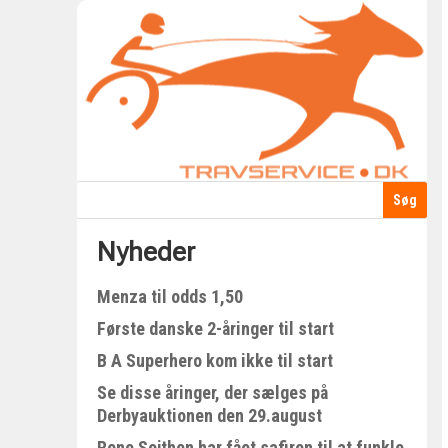
Nyheder
Menza til odds 1,50
Første danske 2-åringer til start
B A Superhero kom ikke til start
Se disse åringer, der sælges på
Derbyauktionen den 29.august
Rene Sejthen har fået safiren til at funkle