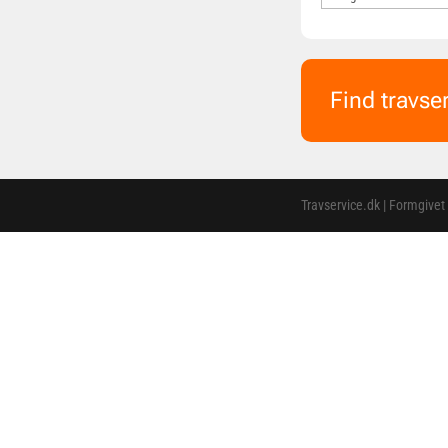
Find travse
Travservice.dk | Formgivet