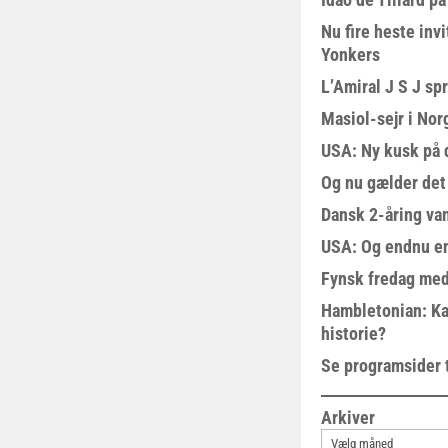
Nu fire heste invi
Yonkers
L’Amiral J S J sp
Masiol-sejr i Nor
USA: Ny kusk på
Og nu gælder det
Dansk 2-åring van
USA: Og endnu en
Fynsk fredag med
Hambletonian: Ka
historie?
Se programsider 
Arkiver