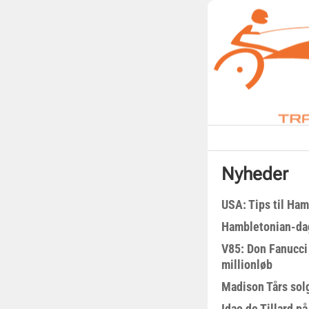
Nyheder
USA: Tips til Ha
Hambletonian-da
V85: Don Fanucci 
millionløb
Madison Tårs sol
Idao de Tillard på