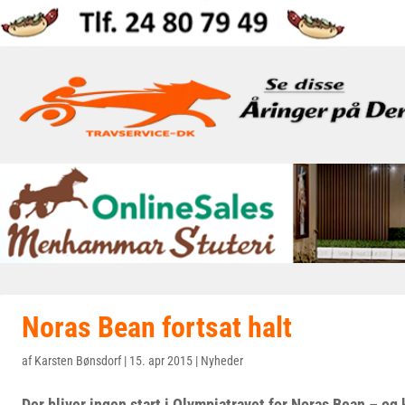
Noras Bean fortsat halt
af
Karsten Bønsdorf
|
15. apr 2015
|
Nyheder
Der bliver ingen start i Olympiatravet for Noras Bean – og