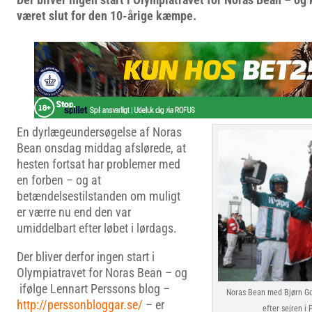
været slut for den 10-årige kæmpe.
En dyrlægeundersøgelse af Noras
Bean onsdag middag afslørede, at
hesten fortsat har problemer med
en forben – og at
betændelsestilstanden om muligt
er værre nu end den var
umiddelbart efter løbet i lørdags.
Der bliver derfor ingen start i
Olympiatravet for Noras Bean – og
ifølge Lennart Perssons blog –
Noras Bean med Bjørn Go
http://perssonbloggar.se/
– er
efter sejren i