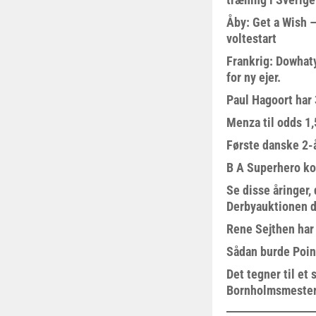
Åby: Get a Wish –
voltestart
Frankrig: Dowhat
for ny ejer.
Paul Hagoort har 
Menza til odds 1
Første danske 2-å
B A Superhero kom
Se disse åringer,
Derbyauktionen d
Rene Sejthen har f
Sådan burde Poin
Det tegner til e
Bornholmsmeste