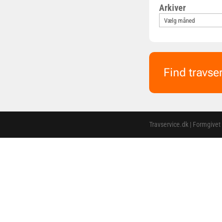
Arkiver
Find travse
Travservice.dk | Formgivet