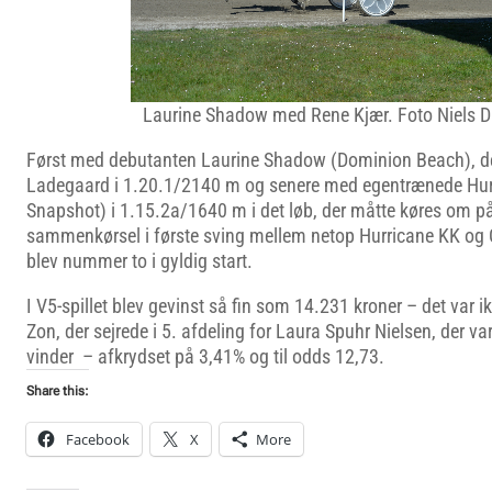
Laurine Shadow med Rene Kjær. Foto Niels 
Først med debutanten Laurine Shadow (Dominion Beach), d
Ladegaard i 1.20.1/2140 m og senere med egentrænede Hur
Snapshot) i 1.15.2a/1640 m i det løb, der måtte køres om p
sammenkørsel i første sving mellem netop Hurricane KK og Gi
blev nummer to i gyldig start.
I V5-spillet blev gevinst så fin som 14.231 kroner – det var 
Zon, der sejrede i 5. afdeling for Laura Spuhr Nielsen, der v
vinder – afkrydset på 3,41% og til odds 12,73.
Share this:
Facebook
X
More