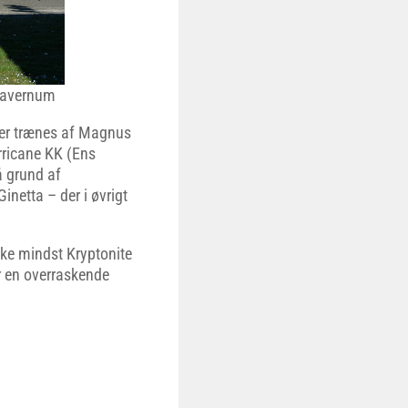
Davernum
er trænes af Magnus
ricane KK (Ens
å grund af
netta – der i øvrigt
ikke mindst Kryptonite
ar en overraskende