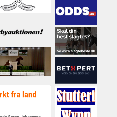
kt fra land
ænede Søren Johansson