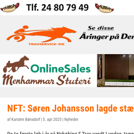
NFT: Søren Johansson lagde stær
af
Karsten Bønsdorf
|
5. apr 2025
|
Nyheder
De to første løb i år på Nykøbing F Trav vandt Lunden-tr