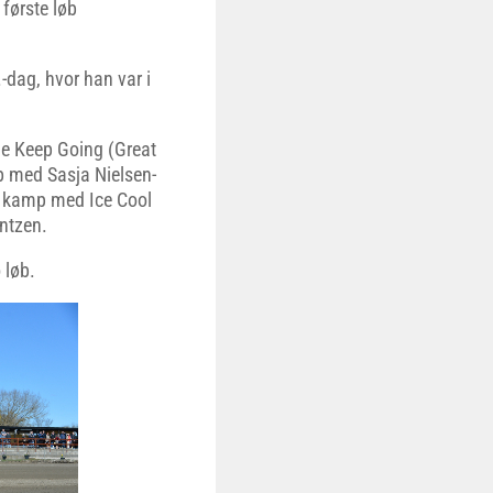
første løb
-dag, hvor han var i
e Keep Going (Great
øb med Sasja Nielsen-
i kamp med Ice Cool
ntzen.
 løb.