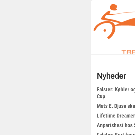
Nyheder
Falster: Køhler o
Cup
Mats E. Djuse ska
Lifetime Dreamer
Anpartshest hos 
Falster: Surt for