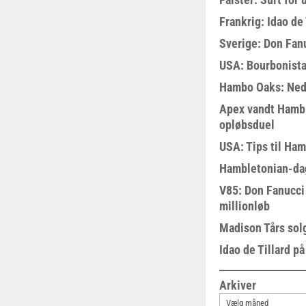
Frankrig: Idao de 
Sverige: Don Fanu
USA: Bourbonista
Hambo Oaks: Nedt
Apex vandt Hambl
opløbsduel
USA: Tips til Ha
Hambletonian-da
V85: Don Fanucci 
millionløb
Madison Tårs sol
Idao de Tillard på
Arkiver