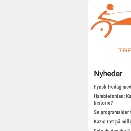
Nyheder
Fynsk fredag med
Hambletonian: Ka
historie?
Se programsider 
Kazio tæt på milli
Følg de danske 2-