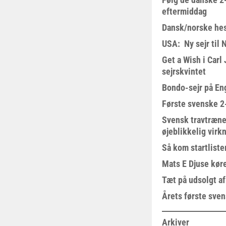
eftermiddag
Dansk/norske hes
USA: Ny sejr til 
Get a Wish i Car
sejrskvintet
Bondo-sejr på En
Første svenske 2-
Svensk travtræne
øjeblikkelig virk
Så kom startliste
Mats E Djuse køre
Tæt på udsolgt af
Årets første sven
Arkiver