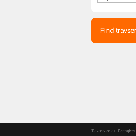
Find travse
Travservice.dk | Formgivet