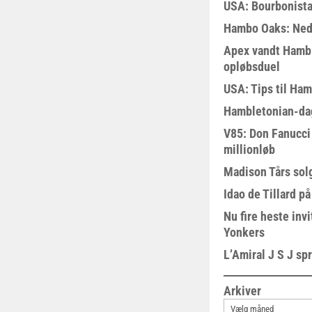
USA: Bourbonista
Hambo Oaks: Nedt
Apex vandt Hambl
opløbsduel
USA: Tips til Ha
Hambletonian-da
V85: Don Fanucci 
millionløb
Madison Tårs sol
Idao de Tillard på
Nu fire heste invi
Yonkers
L’Amiral J S J sp
Arkiver