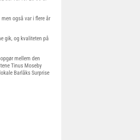
 men også var i flere år
e gik, og kvaliteten på
et opgør mellem den
estene Tinus Moseby
okale Barlåks Surprise