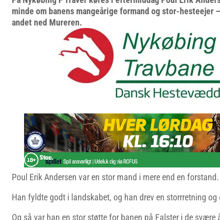
minde om banens mangeårige formand og stor-hesteejer – d
andet ned Mureren.
Poul Erik Andersen var en stor mand i mere end en forstand.
Han fyldte godt i landskabet, og han drev en storrretning og et
Og så var han en stor støtte for banen på Falster i de svære å