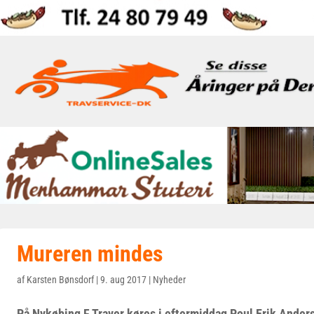
Mureren mindes
af
Karsten Bønsdorf
|
9. aug 2017
|
Nyheder
På Nykøbing F Traver køres i eftermiddag Poul Erik Ander