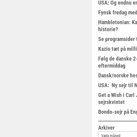
USA: Og endnu en
Fynsk fredag med
Hambletonian: Ka
historie?
Se programsider 
Kazio tæt på milli
Følg de danske 2-
eftermiddag
Dansk/norske hes
USA: Ny sejr til 
Get a Wish i Car
sejrskvintet
Bondo-sejr på En
Arkiver