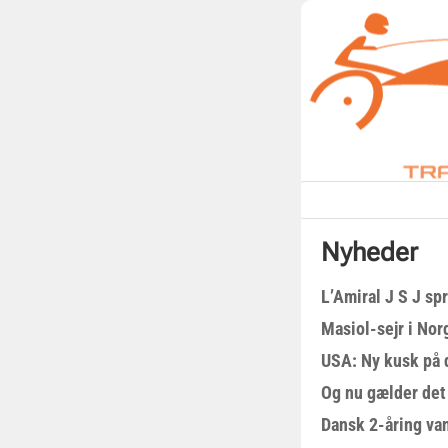
Nyheder
L’Amiral J S J sp
Masiol-sejr i Nor
USA: Ny kusk på
Og nu gælder det
Dansk 2-åring van