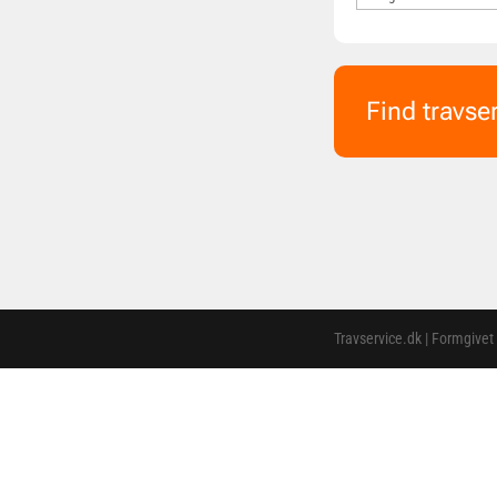
Find travse
Travservice.dk | Formgivet