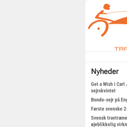
Nyheder
Get a Wish i Car
sejrskvintet
Bondo-sejr på En
Første svenske 2-
Svensk travtræne
øjeblikkelig virk