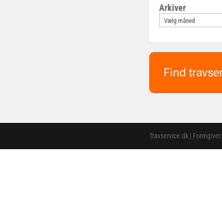
Arkiver
Find travse
Travservice.dk | Formgivet