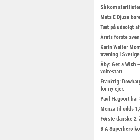
Så kom startliste
Mats E Djuse køre
Tæt på udsolgt af
Årets første sven
Karin Walter Mom
træning i Sverige
Åby: Get a Wish –
voltestart
Frankrig: Dowhat
for ny ejer.
Paul Hagoort har 
Menza til odds 1
Første danske 2-å
B A Superhero kom