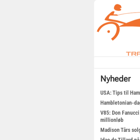
Nyheder
USA: Tips til Ha
Hambletonian-da
V85: Don Fanucci 
millionløb
Madison Tårs sol
Idao de Tillard på