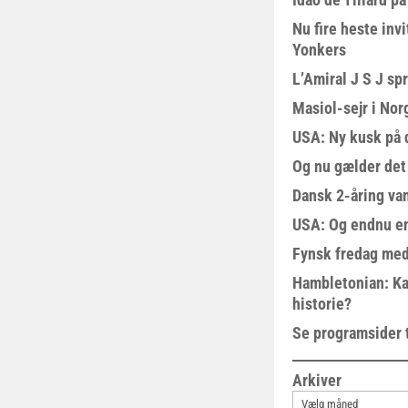
Nu fire heste invi
Yonkers
L’Amiral J S J sp
Masiol-sejr i Nor
USA: Ny kusk på
Og nu gælder det
Dansk 2-åring van
USA: Og endnu en
Fynsk fredag med
Hambletonian: Ka
historie?
Se programsider 
Arkiver