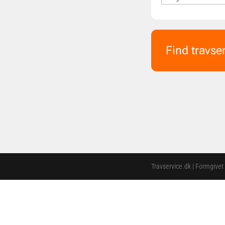
Find travse
Travservice.dk | Formgivet