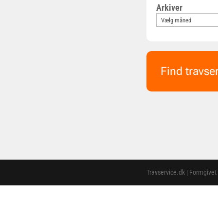
Arkiver
Find travse
Travservice.dk | Formgivet