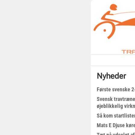
Nyheder
Første svenske 2-
Svensk travtræne
øjeblikkelig virk
Så kom startliste
Mats E Djuse køre
Tæt på udsolgt af