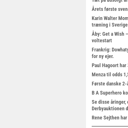
Årets første sven
Karin Walter Mom
træning i Sverige
Åby: Get a Wish –
voltestart
Frankrig: Dowhat
for ny ejer.
Paul Hagoort har 
Menza til odds 1
Første danske 2-å
B A Superhero kom
Se disse åringer,
Derbyauktionen d
Rene Sejthen har f