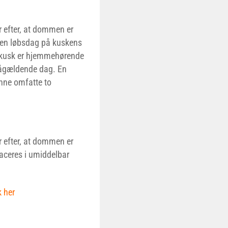
 efter, at dommen er
e en løbsdag på kuskens
 kusk er hjemmehørende
 pågældende dag. En
nne omfatte to
 efter, at dommen er
aceres i umiddelbar
k her