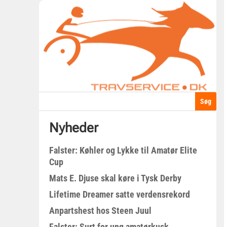
Nyheder
Falster: Køhler og Lykke til Amatør Elite
Cup
Mats E. Djuse skal køre i Tysk Derby
Lifetime Dreamer satte verdensrekord
Anpartshest hos Steen Juul
Falster: Surt for ung amatørkusk