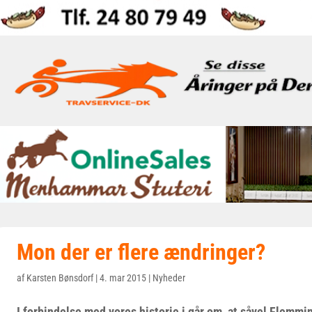
Mon der er flere ændringer?
af
Karsten Bønsdorf
|
4. mar 2015
|
Nyheder
I forbindelse med vores historie i går om, at såvel Flemm