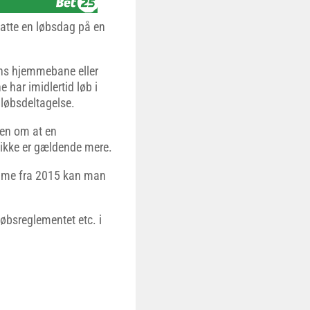
fatte en løbsdag på en
ens hjemmebane eller
har imidlertid løb i
 løbsdeltagelse.
len om at en
ikke er gældende mere.
mme fra 2015 kan man
løbsreglementet etc. i