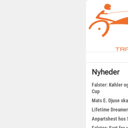
Nyheder
Falster: Køhler o
Cup
Mats E. Djuse ska
Lifetime Dreamer
Anpartshest hos 
Falster: Surt for