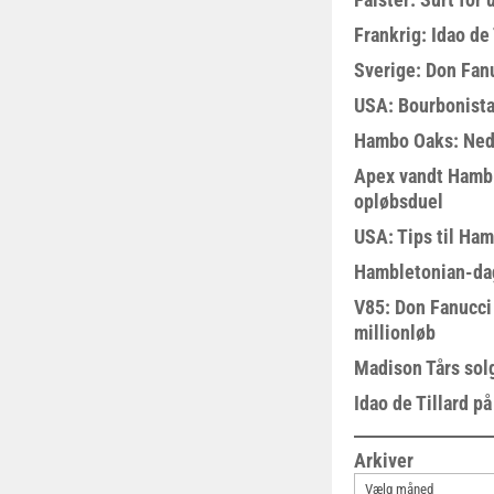
Frankrig: Idao de 
Sverige: Don Fanu
USA: Bourbonista
Hambo Oaks: Nedt
Apex vandt Hambl
opløbsduel
USA: Tips til Ha
Hambletonian-da
V85: Don Fanucci 
millionløb
Madison Tårs sol
Idao de Tillard på
Arkiver