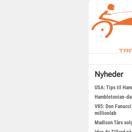
Nyheder
USA: Tips til Ha
Hambletonian-da
V85: Don Fanucci 
millionløb
Madison Tårs sol
Idao de Tillard på