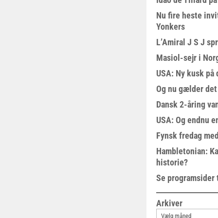
Nu fire heste invi
Yonkers
L’Amiral J S J sp
Masiol-sejr i Nor
USA: Ny kusk på
Og nu gælder det
Dansk 2-åring van
USA: Og endnu en
Fynsk fredag med
Hambletonian: Ka
historie?
Se programsider 
Arkiver