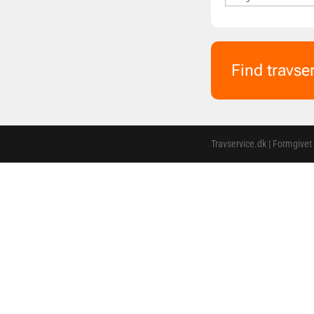
Find travse
Travservice.dk | Formgivet