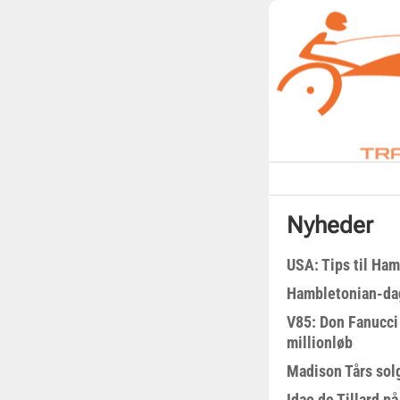
Nyheder
USA: Tips til Ha
Hambletonian-da
V85: Don Fanucci 
millionløb
Madison Tårs sol
Idao de Tillard på