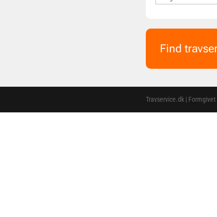
Find travse
Travservice.dk | Formgivet