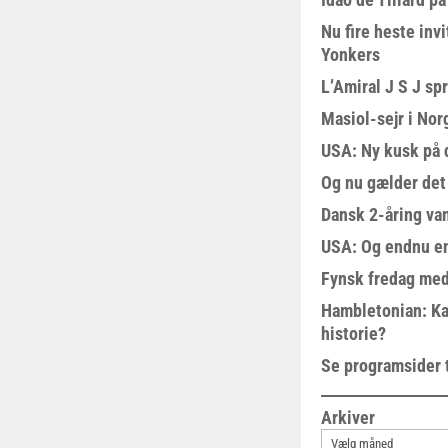
Nu fire heste invi
Yonkers
L’Amiral J S J sp
Masiol-sejr i Nor
USA: Ny kusk på
Og nu gælder det
Dansk 2-åring van
USA: Og endnu en
Fynsk fredag med
Hambletonian: Ka
historie?
Se programsider 
Arkiver