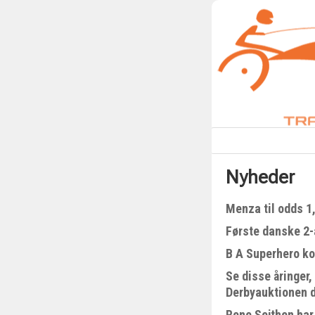
Nyheder
Menza til odds 1
Første danske 2-å
B A Superhero kom
Se disse åringer,
Derbyauktionen 
Rene Sejthen har 