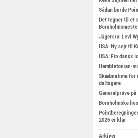
Sådan burde Poin
Det tegner til e
Bornholmsmeste
Jägersro: Levi W
USA: Ny sejr til 
USA: Fin dansk l
Hambletonian-mi
Skæbnetime for 
deltagere
Generalprøve på
Bornholmske hest
Pointberegningen
2026 er klar
Arkiver