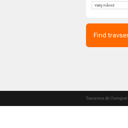
Find travse
Travservice.dk | Formgivet