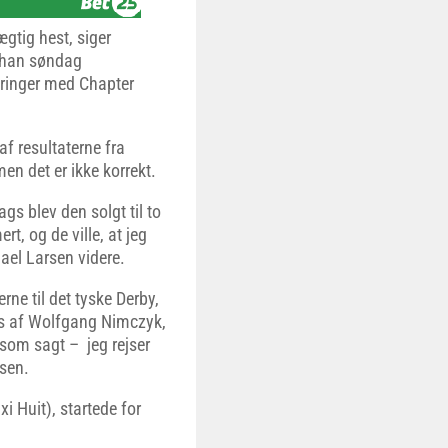
ægtig hest, siger
 han søndag
åringer med Chapter
f resultaterne fra
men det er ikke korrekt.
ags blev den solgt til to
t, og de ville, at jeg
hael Larsen videre.
rne til det tyske Derby,
nes af Wolfgang Nimczyk,
 som sagt – jeg rejser
rsen.
i Huit), startede for