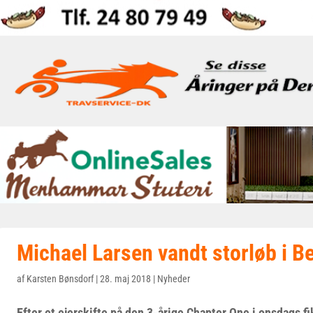
Michael Larsen vandt storløb i Be
af
Karsten Bønsdorf
|
28. maj 2018
|
Nyheder
Efter et ejerskifte på den 3-årige Chapter One i onsdags f