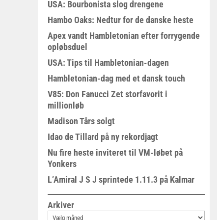
USA: Bourbonista slog drengene
Hambo Oaks: Nedtur for de danske heste
Apex vandt Hambletonian efter forrygende
opløbsduel
USA: Tips til Hambletonian-dagen
Hambletonian-dag med et dansk touch
V85: Don Fanucci Zet storfavorit i
millionløb
Madison Tårs solgt
Idao de Tillard på ny rekordjagt
Nu fire heste inviteret til VM-løbet på
Yonkers
L’Amiral J S J sprintede 1.11.3 på Kalmar
Arkiver