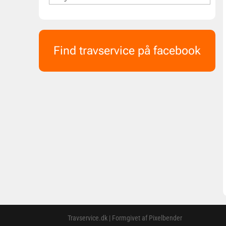
Find travservice på facebook
Travservice.dk | Formgivet af Pixelbender