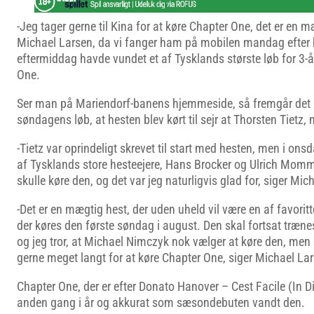
-Jeg tager gerne til Kina for at køre Chapter One, det er en m
Michael Larsen, da vi fanger ham på mobilen mandag efter
eftermiddag havde vundet et af Tysklands største løb for 3-
One.
Ser man på Mariendorf-banens hjemmeside, så fremgår det a
søndagens løb, at hesten blev kørt til sejr at Thorsten Tietz, 
-Tietz var oprindeligt skrevet til start med hesten, men i onsd
af Tysklands store hesteejere, Hans Brocker og Ulrich Mommer
skulle køre den, og det var jeg naturligvis glad for, siger Mic
-Det er en mægtig hest, der uden uheld vil være en af favoritte
der køres den første søndag i august. Den skal fortsat træ
og jeg tror, at Michael Nimczyk nok vælger at køre den, men
gerne meget langt for at køre Chapter One, siger Michael La
Chapter One, der er efter Donato Hanover – Cest Facile (In Dix
anden gang i år og akkurat som sæsondebuten vandt den.