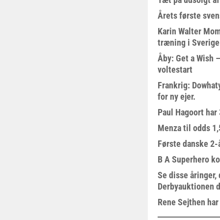
Årets første sven
Karin Walter Mom
træning i Sverige
Åby: Get a Wish –
voltestart
Frankrig: Dowhat
for ny ejer.
Paul Hagoort har 
Menza til odds 1
Første danske 2-å
B A Superhero kom
Se disse åringer,
Derbyauktionen d
Rene Sejthen har f