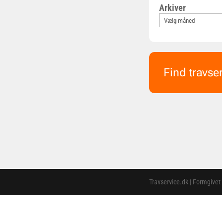
Arkiver
Find travse
Travservice.dk | Formgivet