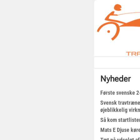
Nyheder
Første svenske 2-
Svensk travtræne
øjeblikkelig virk
Så kom startliste
Mats E Djuse køre
Tæt på udsolgt af