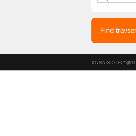
Find travse
Travservice.dk | Formgivet