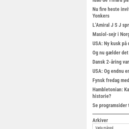
Nu fire heste invi
Yonkers
L’Amiral J S J sp
Masiol-sejr i Nor
USA: Ny kusk på
Og nu gælder det
Dansk 2-åring van
USA: Og endnu en
Fynsk fredag med
Hambletonian: Ka
historie?
Se programsider 
Arkiver