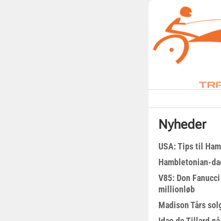
Nyheder
USA: Tips til Ha
Hambletonian-da
V85: Don Fanucci 
millionløb
Madison Tårs sol
Idao de Tillard på