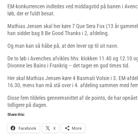
EM-konkurrencen indledes ved middagstid på banen i Avenc
løb, der er fuldt besat.
Mathias Jensen skal her køre 7 Que Sera Fox (13 år gammel)
han sidder bag 8 Be Good Thanks i 2, afdeling.
Og man kan så håbe på, at den lever op til sit navn.
De to løb i Avenches afvikles hhv. klokken 11.40 og 12.10 og 
Divonne les Bains i Frankrig – det tager en god times tid.
Her skal Mathias Jensen køre 4 Basmati Volsie i 3. EM-afde
16.30, mens han må stå over i 4. afdeling sammen med fem 
Disse fem tildeles gennemsnittet af de points, de har opnået i
tidligere på dagen.
Share this:
Facebook
X
More