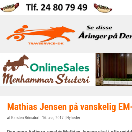
Mathias Jensen på vanskelig EM
af
Karsten Bønsdorf
|
16. aug 2017
|
Nyheder
Den unge Aalborg-amatør Mathias Jensen skal i eftermidda