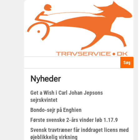
Nyheder
Get a Wish i Carl Johan Jepsons
sejrskvintet
Bondo-sejr på Enghien
Første svenske 2-års vinder løb 1.17.9
Svensk travtræner får inddraget licens med
øjeblikkelig virkning