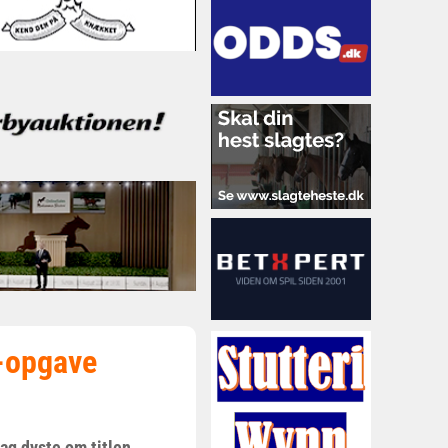
-opgave
g dyste om titlen,