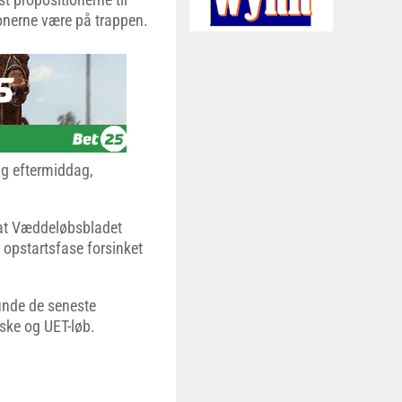
onerne være på trappen.
ag eftermiddag,
s at Væddeløbsbladet
n opstartsfase forsinket
finde de seneste
rske og UET-løb.