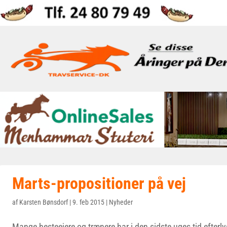
Marts-propositioner på vej
af
Karsten Bønsdorf
|
9. feb 2015
|
Nyheder
Mange hesteejere og trænere har i den sidste uges tid efterlys