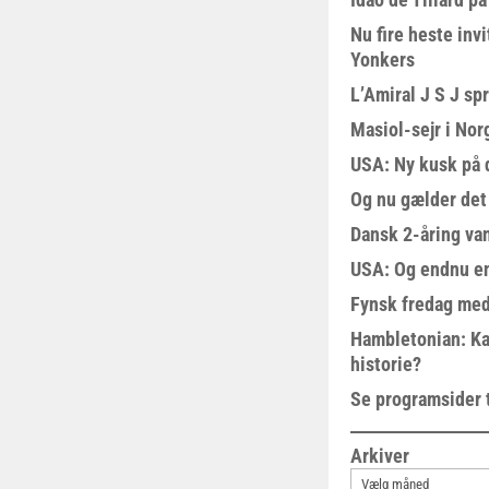
Nu fire heste invi
Yonkers
L’Amiral J S J sp
Masiol-sejr i Nor
USA: Ny kusk på
Og nu gælder det
Dansk 2-åring van
USA: Og endnu en
Fynsk fredag med
Hambletonian: Ka
historie?
Se programsider 
Arkiver