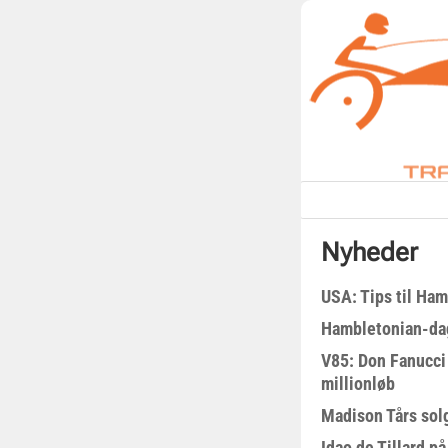
Nyheder
USA: Tips til Ha
Hambletonian-da
V85: Don Fanucci 
millionløb
Madison Tårs sol
Idao de Tillard på