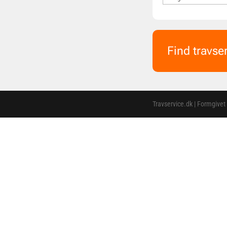
Find travse
Travservice.dk | Formgivet