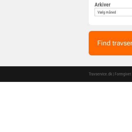
Arkiver
Find travse
Travservice.dk | Formgivet