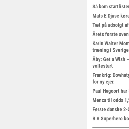
Så kom startliste
Mats E Djuse køre
Tæt på udsolgt af
Årets første sven
Karin Walter Mom
træning i Sverige
Åby: Get a Wish –
voltestart
Frankrig: Dowhat
for ny ejer.
Paul Hagoort har 
Menza til odds 1
Første danske 2-å
B A Superhero kom