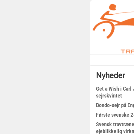
Nyheder
Get a Wish i Car
sejrskvintet
Bondo-sejr på En
Første svenske 2-
Svensk travtræne
øjeblikkelig virk