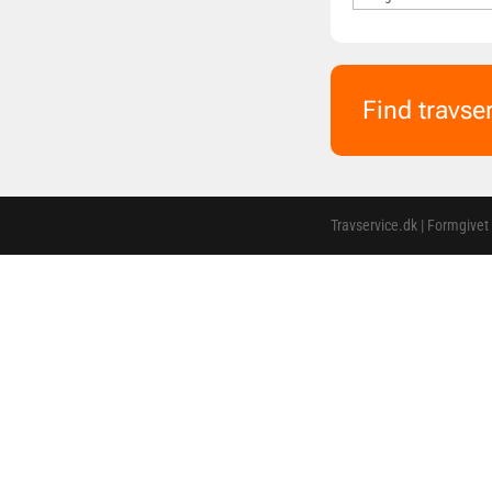
Find travse
Travservice.dk | Formgivet