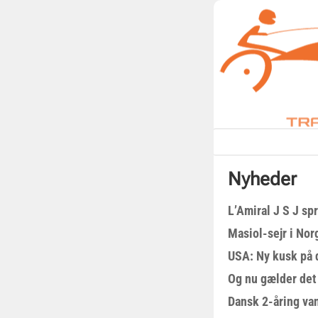
Nyheder
L’Amiral J S J sp
Masiol-sejr i Nor
USA: Ny kusk på
Og nu gælder det
Dansk 2-åring van