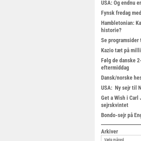
USA: Og endnu en
Fynsk fredag med
Hambletonian: Ka
historie?
Se programsider 
Kazio tæt på milli
Følg de danske 2-
eftermiddag
Dansk/norske hes
USA: Ny sejr til 
Get a Wish i Car
sejrskvintet
Bondo-sejr på En
Arkiver