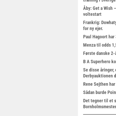
Åby: Get a Wish –
voltestart
Frankrig: Dowhat
for ny ejer.
Paul Hagoort har 
Menza til odds 1
Første danske 2-å
B A Superhero kom
Se disse åringer,
Derbyauktionen d
Rene Sejthen har f
Sådan burde Poin
Det tegner til e
Bornholmsmeste