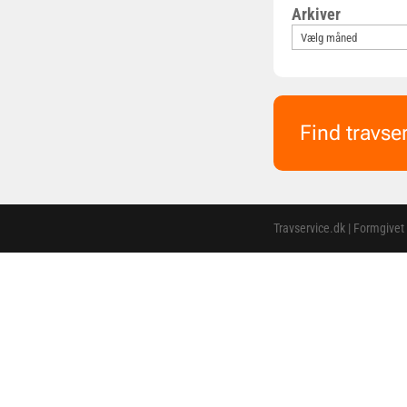
Arkiver
Find travse
Travservice.dk | Formgivet