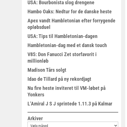
USA: Bourbonista slog drengene
Hambo Oaks: Nedtur for de danske heste
Apex vandt Hambletonian efter forrygende
opløbsduel
USA: Tips til Hambletonian-dagen
Hambletonian-dag med et dansk touch
V85: Don Fanucci Zet storfavorit i
millionløb
Madison Tårs solgt
Idao de Tillard på ny rekordjagt
Nu fire heste inviteret til VM-løbet på
Yonkers
L’Amiral J S J sprintede 1.11.3 på Kalmar
Arkiver