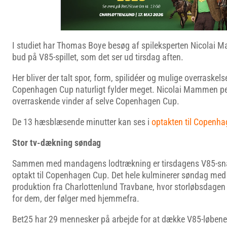
I studiet har Thomas Boye besøg af spileksperten Nicolai 
bud på V85-spillet, som det ser ud tirsdag aften.
Her bliver der talt spor, form, spilidéer og mulige overraskel
Copenhagen Cup naturligt fylder meget. Nicolai Mammen pe
overraskende vinder af selve Copenhagen Cup.
De 13 hæsblæsende minutter kan ses i
optakten til Copenh
Stor tv-dækning søndag
Sammen med mandagens lodtrækning er tirsdagens V85-snak
optakt til Copenhagen Cup. Det hele kulminerer søndag med e
produktion fra Charlottenlund Travbane, hvor storløbsdagen 
for dem, der følger med hjemmefra.
Bet25 har 29 mennesker på arbejde for at dække V85-løben