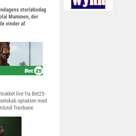
søndagens storløbsdag
colai Mammen, der
de vinder af
ukket live fra Bet25-
leselskab optakten med
enlund Travbane.