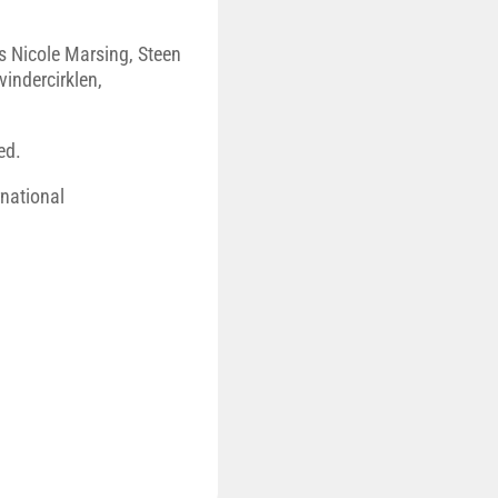
 Nicole Marsing, Steen
indercirklen,
ed.
national