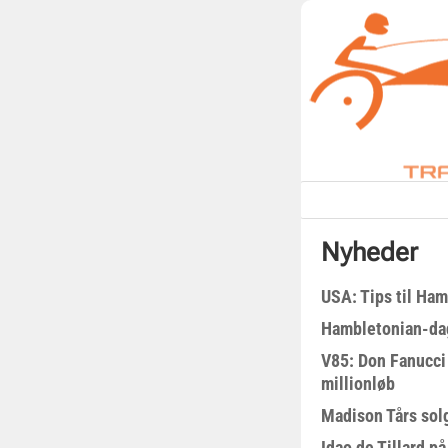
Nyheder
USA: Tips til Ha
Hambletonian-da
V85: Don Fanucci 
millionløb
Madison Tårs sol
Idao de Tillard på