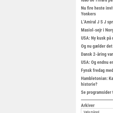
Nu fire heste invi
Yonkers
L’Amiral J S J sp
Masiol-sejr i Nor
USA: Ny kusk på
Og nu gælder det
Dansk 2-åring van
USA: Og endnu en
Fynsk fredag med
Hambletonian: Ka
historie?
Se programsider 
Arkiver