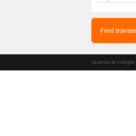
Find travse
Travservice.dk | Formgivet