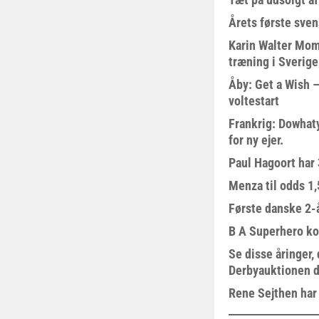
Årets første sven
Karin Walter Mom
træning i Sverige
Åby: Get a Wish –
voltestart
Frankrig: Dowhat
for ny ejer.
Paul Hagoort har 
Menza til odds 1
Første danske 2-å
B A Superhero kom
Se disse åringer,
Derbyauktionen d
Rene Sejthen har f