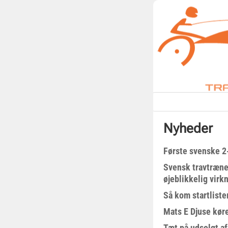
Nyheder
Første svenske 2-
Svensk travtræne
øjeblikkelig virk
Så kom startliste
Mats E Djuse køre
Tæt på udsolgt af