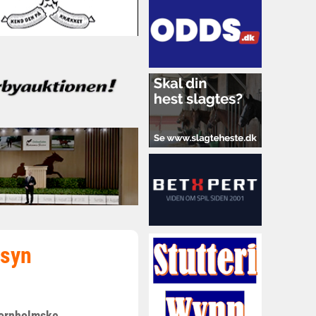
psyn
bornholmske