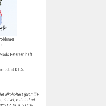
roblemer
o
 Mads Petersen haft
rimod, at DTCs
t alkoholtest (promille-
gulativet, ved start på
2025 t.o.m. d. 21/10-