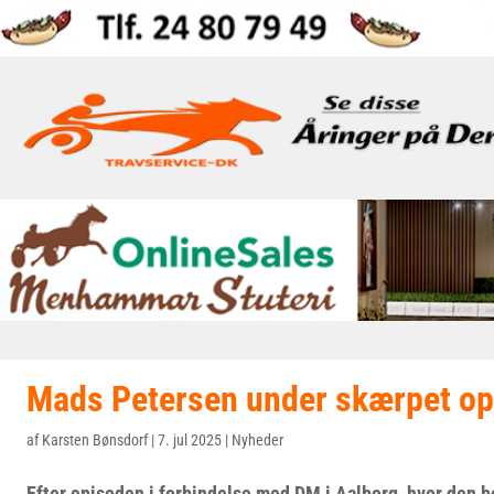
Mads Petersen under skærpet o
af
Karsten Bønsdorf
|
7. jul 2025
|
Nyheder
Efter episoden i forbindelse med DM i Aalborg, hvor den 