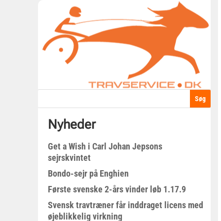
Nyheder
Get a Wish i Carl Johan Jepsons
sejrskvintet
Bondo-sejr på Enghien
Første svenske 2-års vinder løb 1.17.9
Svensk travtræner får inddraget licens med
øjeblikkelig virkning