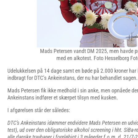
Mads Petersen vandt DM 2025, men havde p
med en alkotest. Foto Hesselborg Fot
Udelukkelsen på 14 dage samt en bøde på 2.000 kroner har
indbragt for DTC’s Ankeinstans, der nu har behandlet sagen.
Mads Petersen fik ikke medhold i sin anke, men opnåede de
Ankeinstans indfører et skærpet tilsyn med kusken.
I afgørelsen står der således:
DTC’s Ankeinstans idømmer endvidere Mads Petersen en udvide
test), ud over den obligatoriske alkohol screening i hht. SiBa-re
alle danske travbaner i foreløbigt i 3 måneder f.o.m. d. 21/7-