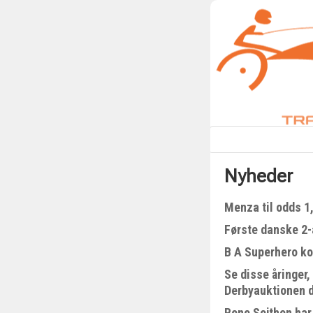
Nyheder
Menza til odds 1
Første danske 2-å
B A Superhero kom
Se disse åringer,
Derbyauktionen 
Rene Sejthen har 