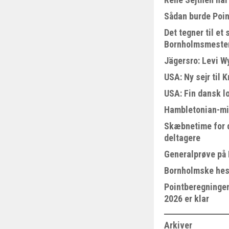
Sådan burde Poin
Det tegner til e
Bornholmsmeste
Jägersro: Levi W
USA: Ny sejr til 
USA: Fin dansk l
Hambletonian-mi
Skæbnetime for 
deltagere
Generalprøve på
Bornholmske hest
Pointberegningen
2026 er klar
Arkiver