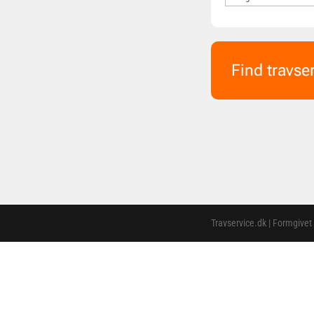
Find travse
Travservice.dk | Formgivet