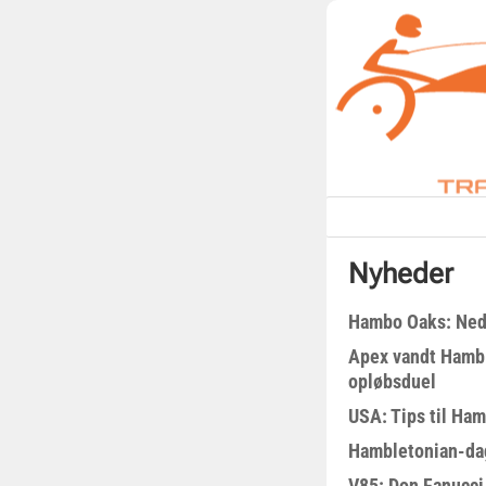
Nyheder
Hambo Oaks: Nedt
Apex vandt Hambl
opløbsduel
USA: Tips til Ha
Hambletonian-da
V85: Don Fanucci 