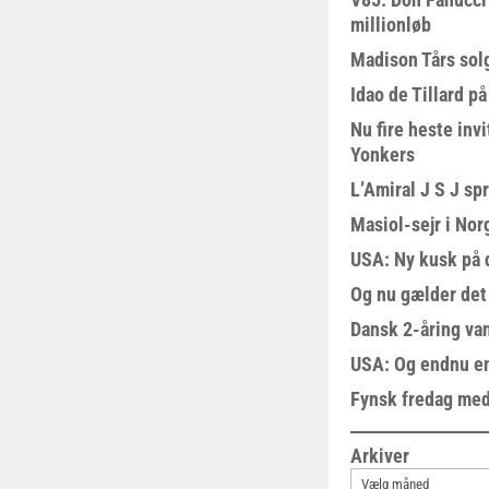
millionløb
Madison Tårs sol
Idao de Tillard på
Nu fire heste invi
Yonkers
L’Amiral J S J sp
Masiol-sejr i Nor
USA: Ny kusk på
Og nu gælder det
Dansk 2-åring van
USA: Og endnu en
Fynsk fredag med
Arkiver