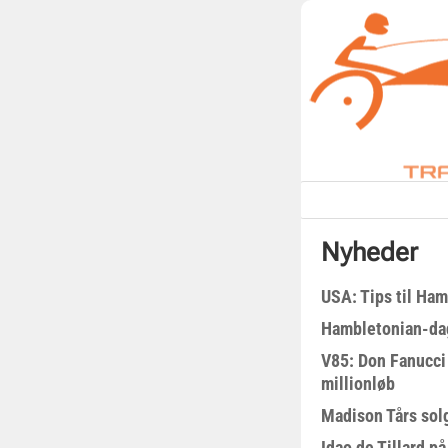
Nyheder
USA: Tips til Ha
Hambletonian-da
V85: Don Fanucci 
millionløb
Madison Tårs sol
Idao de Tillard på