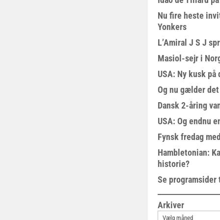
Nu fire heste invi
Yonkers
L’Amiral J S J sp
Masiol-sejr i Nor
USA: Ny kusk på
Og nu gælder det
Dansk 2-åring van
USA: Og endnu en
Fynsk fredag med
Hambletonian: Ka
historie?
Se programsider 
Arkiver