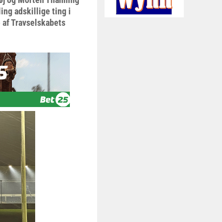
g adskillige ting i
 af Travselskabets