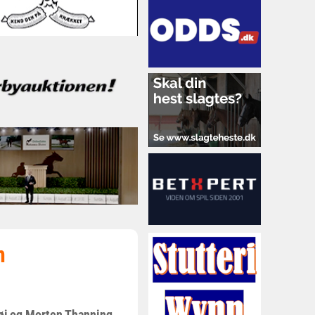
n
høj og Morten Thanning