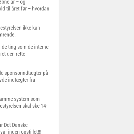
løbne år – og
ld til året før – hvordan
estyrelsen ikke kan
ymrende.
l de ting som de interne
ret den rette
vde sponsorindtægter på
vde indtægter fra
t samme system som
bestyrelsen skal ske 14-
ar Det Danske
ar ingen opstillet!!!