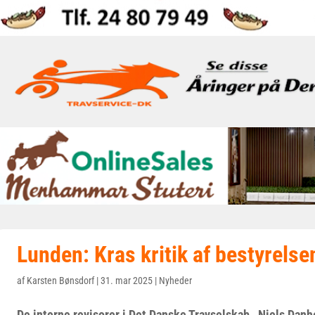
Lunden: Kras kritik af bestyrelse
af
Karsten Bønsdorf
|
31. mar 2025
|
Nyheder
De interne revisorer i Det Danske Travselskab , Niels Dan