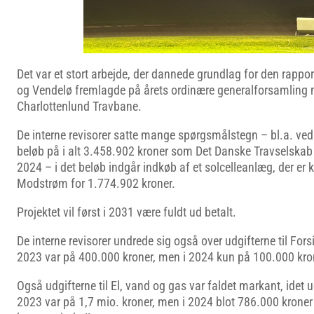
Det var et stort arbejde, der dannede grundlag for den rappo
og Vendelø fremlagde på årets ordinære generalforsamling
Charlottenlund Travbane.
De interne revisorer satte mange spørgsmålstegn – bl.a. ved d
beløb på i alt 3.458.902 kroner som Det Danske Travselskab 
2024 – i det beløb indgår indkøb af et solcelleanlæg, der er 
Modstrøm for 1.774.902 kroner.
Projektet vil først i 2031 være fuldt ud betalt.
De interne revisorer undrede sig også over udgifterne til Fors
2023 var på 400.000 kroner, men i 2024 kun på 100.000 kro
Også udgifterne til El, vand og gas var faldet markant, idet 
2023 var på 1,7 mio. kroner, men i 2024 blot 786.000 kroner 