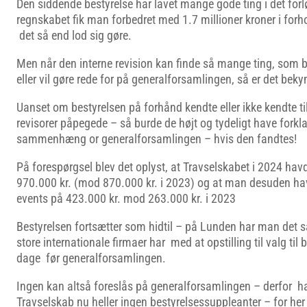
Den siddende bestyrelse har lavet mange gode ting i det for
regnskabet fik man forbedret med 1.7 millioner kroner i forho
det så end lod sig gøre.
Men når den interne revision kan finde så mange ting, som b
eller vil gøre rede for på generalforsamlingen, så er det bek
Uanset om bestyrelsen på forhånd kendte eller ikke kendte ti
revisorer påpegede – så burde de højt og tydeligt have forkla
sammenhæng or generalforsamlingen – hvis den fandtes!
På forespørgsel blev det oplyst, at Travselskabet i 2024 ha
970.000 kr. (mod 870.000 kr. i 2023) og at man desuden ha
events på 423.000 kr. mod 263.000 kr. i 2023
Bestyrelsen fortsætter som hidtil – på Lunden har man de
store internationale firmaer har med at opstilling til valg til 
dage før generalforsamlingen.
Ingen kan altså foreslås på generalforsamlingen – derfor h
Travselskab nu heller ingen bestyrelsessuppleanter – for her v