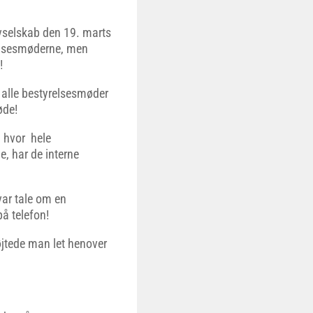
ravselskab den 19. marts
relsesmøderne, men
!
a alle bestyrelsesmøder
øde!
 hvor hele
, har de interne
var tale om en
å telefon!
køjtede man let henover