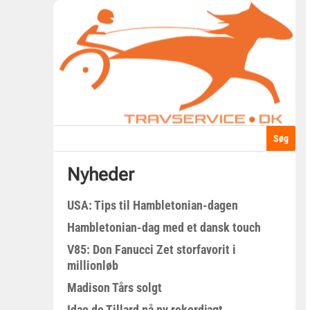
Nyheder
USA: Tips til Hambletonian-dagen
Hambletonian-dag med et dansk touch
V85: Don Fanucci Zet storfavorit i
millionløb
Madison Tårs solgt
Idao de Tillard på ny rekordjagt