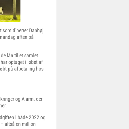
rt som d’herrer Danhøj
 mandag aften på
e lån til et samlet
har optaget i løbet af
købt på afbetaling hos
ikringer og Alarm, der i
ner.
udgiften i både 2022 og
– altså en million