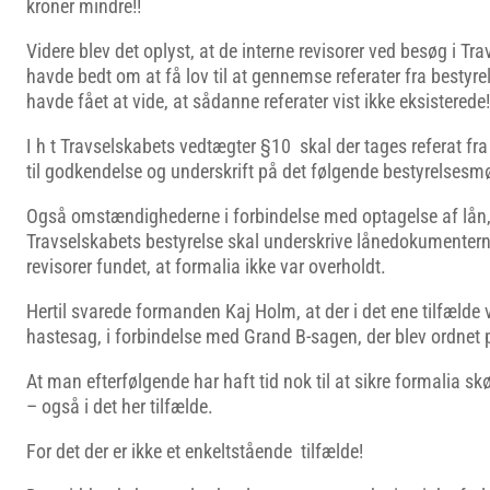
kroner mindre!!
Videre blev det oplyst, at de interne revisorer ved besøg i T
havde bedt om at få lov til at gennemse referater fra besty
havde fået at vide, at sådanne referater vist ikke eksisterede!
I h t Travselskabets vedtægter §10 skal der tages referat fr
til godkendelse og underskrift på det følgende bestyrelsesm
Også omstændighederne i forbindelse med optagelse af lån,
Travselskabets bestyrelse skal underskrive lånedokumenterne
revisorer fundet, at formalia ikke var overholdt.
Hertil svarede formanden Kaj Holm, at der i det ene tilfælde 
hastesag, i forbindelse med Grand B-sagen, der blev ordnet p
At man efterfølgende har haft tid nok til at sikre formalia s
– også i det her tilfælde.
For det der er ikke et enkeltstående tilfælde!