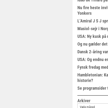
Nu fire heste invi
Yonkers
L’Amiral J S J sp
Masiol-sejr i Nor
USA: Ny kusk på
Og nu gælder det
Dansk 2-åring van
USA: Og endnu en
Fynsk fredag med
Hambletonian: Ka
historie?
Se programsider 
Arkiver