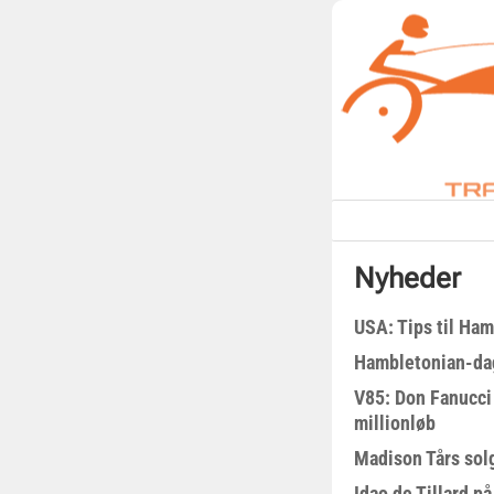
Nyheder
USA: Tips til Ha
Hambletonian-da
V85: Don Fanucci 
millionløb
Madison Tårs sol
Idao de Tillard på