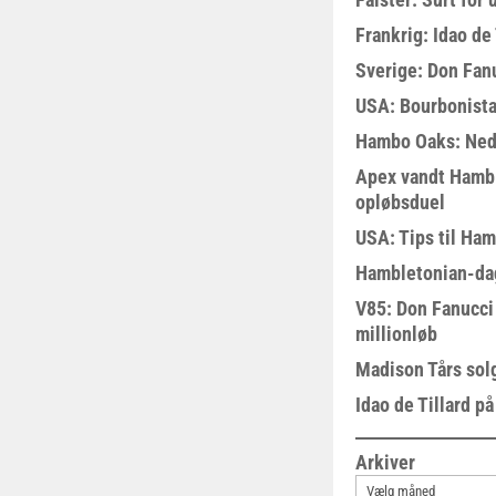
Frankrig: Idao de 
Sverige: Don Fanu
USA: Bourbonista
Hambo Oaks: Nedt
Apex vandt Hambl
opløbsduel
USA: Tips til Ha
Hambletonian-da
V85: Don Fanucci 
millionløb
Madison Tårs sol
Idao de Tillard på
Arkiver