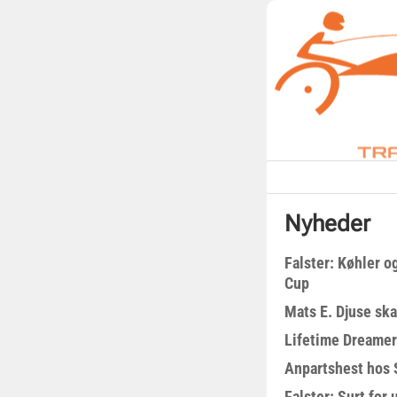
Nyheder
Falster: Køhler o
Cup
Mats E. Djuse ska
Lifetime Dreamer
Anpartshest hos 
Falster: Surt for