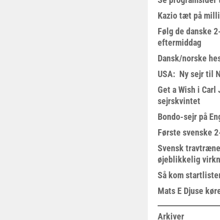
Kazio tæt på milli
Følg de danske 2-
eftermiddag
Dansk/norske hes
USA: Ny sejr til 
Get a Wish i Car
sejrskvintet
Bondo-sejr på En
Første svenske 2-
Svensk travtræne
øjeblikkelig virk
Så kom startliste
Mats E Djuse køre
Arkiver