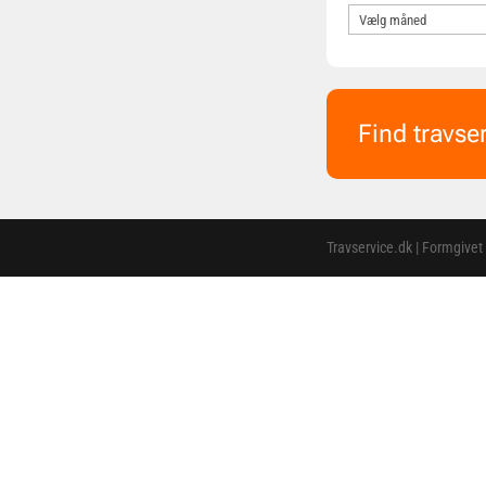
Find travse
Travservice.dk | Formgivet