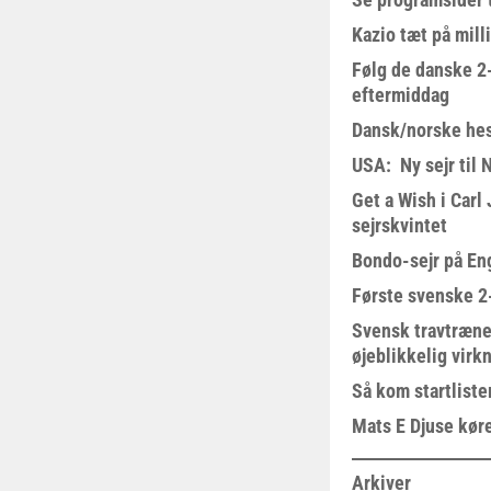
Kazio tæt på milli
Følg de danske 2-
eftermiddag
Dansk/norske hes
USA: Ny sejr til 
Get a Wish i Car
sejrskvintet
Bondo-sejr på En
Første svenske 2-
Svensk travtræne
øjeblikkelig virk
Så kom startliste
Mats E Djuse køre
Arkiver