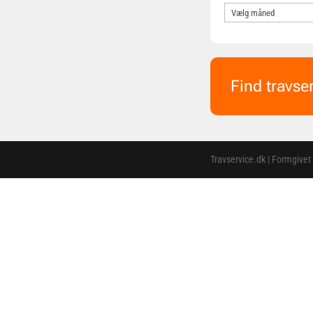
Find travse
Travservice.dk | Formgivet