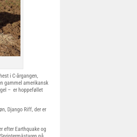
hest i C-årgangen,
g en gammel amerikansk
Angel – er hoppeføllet
, Django Riff, der er
er efter Earthquake og
t Sprintermästaren på