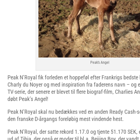
Peak’s Angel
Peak N’Royal fik forleden et hoppeføl efter Frankrigs bedste 
Charly du Noyer og med inspiration fra faderens navn – o
TV-serie, der senere er blevet til flere biograf-film, Charlies 
døbt Peak’s Angel!
Peak N’Royal skal nu bedækkes ved en anden Ready Cash-søn
den franske D-årgangs foreløbig mest vindende hest.
Peak N’Royal, der satte rekord 1.17.0 og tjente 51.170 SEK, 
ud af Tibia, der også er moder til bl.a. Beijing Boy, der vand