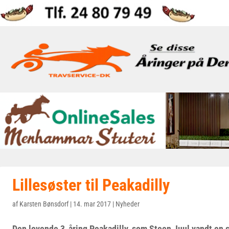
Lillesøster til Peakadilly
af
Karsten Bønsdorf
|
14. mar 2017
|
Nyheder
Den lovende 3-åring Peakadilly, som Steen Juul vandt en s