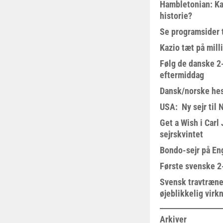
Hambletonian: Ka
historie?
Se programsider 
Kazio tæt på milli
Følg de danske 2-
eftermiddag
Dansk/norske hes
USA: Ny sejr til 
Get a Wish i Car
sejrskvintet
Bondo-sejr på En
Første svenske 2-
Svensk travtræne
øjeblikkelig virk
Arkiver