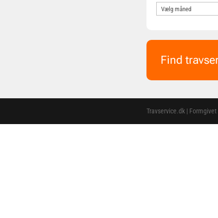
Find travse
Travservice.dk | Formgivet