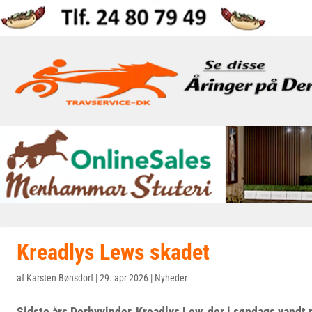
Kreadlys Lews skadet
af
Karsten Bønsdorf
|
29. apr 2026
|
Nyheder
Sidste års Derbyvinder, Kreadlys Lew, der i søndags vand