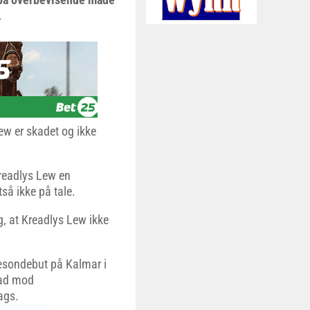
.
ew er skadet og ikke
Kreadlys Lew en
så ikke på tale.
, at Kreadlys Lew ikke
sæsondebut på Kalmar i
tad mod
ags.