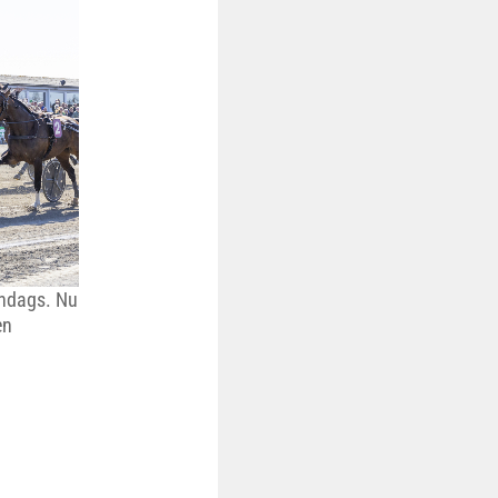
øndags. Nu
en