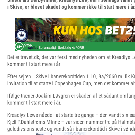
i Skive, er blevet skadet og kommer ikke til start mere i år
Det er travet.dk, der var først med nyheden om at Kreadlys L
kommer til start mere i år
Efter sejren i Skive i banerekordtiden 1.10,.9a/2060 m fik 
invitation til at starte i Copenhagen Cup, men det kommer alt
Ifølge træner Joakim Løvgren er skaden af et sådant omfang
kommer til start mere i år.
Kreadlys Lews nåede i at starte tre gange – den vandt sin 
Kjell P,Dahlstrøms MInne – var siden nummer tre på Halms
gulddivsionsheste og vandt så i banerekordtid i Skive i sønd