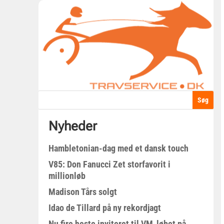
Nyheder
Hambletonian-dag med et dansk touch
V85: Don Fanucci Zet storfavorit i
millionløb
Madison Tårs solgt
Idao de Tillard på ny rekordjagt
Nu fire heste inviteret til VM-løbet på