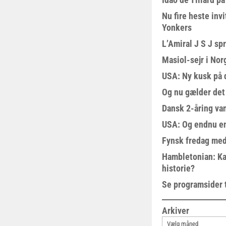
Nu fire heste invi
Yonkers
L’Amiral J S J sp
Masiol-sejr i Nor
USA: Ny kusk på
Og nu gælder det
Dansk 2-åring van
USA: Og endnu en
Fynsk fredag med
Hambletonian: Ka
historie?
Se programsider 
Arkiver