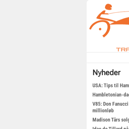
Nyheder
USA: Tips til Ha
Hambletonian-da
V85: Don Fanucci 
millionløb
Madison Tårs sol
Idao de Tillard på