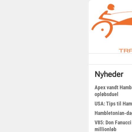
Nyheder
Apex vandt Hambl
opløbsduel
USA: Tips til Ha
Hambletonian-da
V85: Don Fanucci 
millionløb