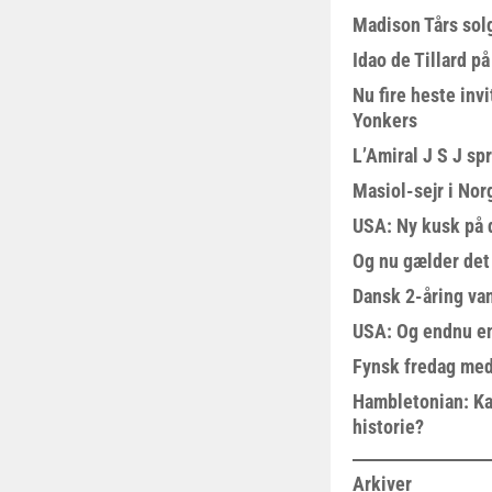
Madison Tårs sol
Idao de Tillard på
Nu fire heste invi
Yonkers
L’Amiral J S J sp
Masiol-sejr i Nor
USA: Ny kusk på
Og nu gælder det
Dansk 2-åring van
USA: Og endnu en
Fynsk fredag med
Hambletonian: Ka
historie?
Arkiver