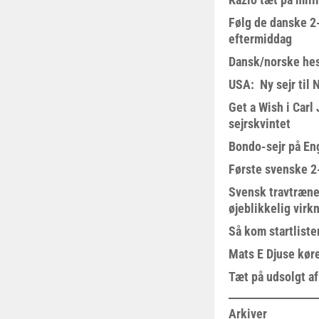
Følg de danske 2-
eftermiddag
Dansk/norske hes
USA: Ny sejr til 
Get a Wish i Car
sejrskvintet
Bondo-sejr på En
Første svenske 2-
Svensk travtræne
øjeblikkelig virk
Så kom startliste
Mats E Djuse køre
Tæt på udsolgt af
Arkiver