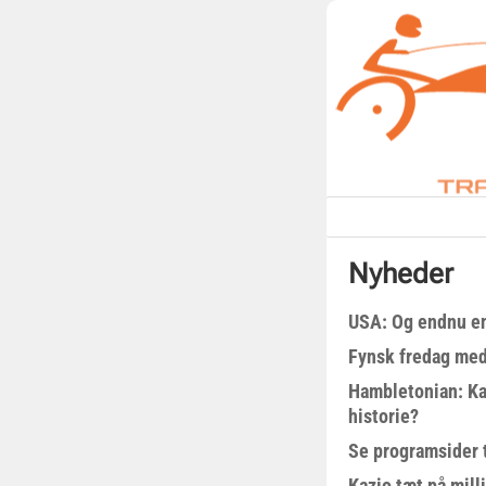
Nyheder
USA: Og endnu en
Fynsk fredag med
Hambletonian: Ka
historie?
Se programsider 
Kazio tæt på milli